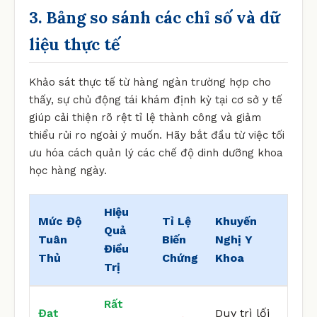
3. Bảng so sánh các chỉ số và dữ
liệu thực tế
Khảo sát thực tế từ hàng ngàn trường hợp cho
thấy, sự chủ động tái khám định kỳ tại cơ sở y tế
giúp cải thiện rõ rệt tỉ lệ thành công và giảm
thiểu rủi ro ngoài ý muốn. Hãy bắt đầu từ việc tối
ưu hóa cách quản lý các chế độ dinh dưỡng khoa
học hàng ngày.
Hiệu
Mức Độ
Tỉ Lệ
Khuyến
Quả
Tuân
Biến
Nghị Y
Điều
Thủ
Chứng
Khoa
Trị
Rất
Đạt
Duy trì lối